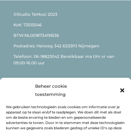
©Studio TeMooi 2023
KvK: 72515546
BTW:NL001873419B36
Postadres: Heiweg 342 6533PJ Nijmegen
Telefoon: 06-18823042 Bereikbaar ma t/m vr van
09.00-16.00 uur
Beheer cookie
toestemming
E-mail:
info@studiotemooi.nl
We gebruiken technologieën zoals cookies om informatie over je
Bezoekadres: Maximiliaan de Manstraat 6-M 5363
apparaat op te slaan en/of te raadplegen. We doen dit met als doel
om de beste ervaring te bieden en om gepersonaliseerde
VM Velp NB (Generaal de Bonskazerne)
advertenties te tonen. Door in te stemmen met deze technologieën
kunnen we gegevens zoals bladeren gedrag of unieke ID's op deze
Alleen op afspraak